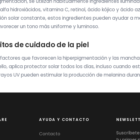
pigmentación, se utilizan habitualmente ingredientes ilumin
lfa hidroxiácidos, vitamina C, retinol, ácido kójico y ácido az
ión solar constante, estos ingredientes pueden ayudar a me
favorecer un tono más uniforme y luminoso.
itos de cuidado de la piel
s factores que favorecen la hiperpigmentación y las mancha
r ello, aplica protector solar todos los días, incluso cuando 
os rayos UV pueden estimular la producción de melanina duran
ARE
AYUDA Y CONTACTO
NEWSLET
Suscríbete
Contacto
tu primer 