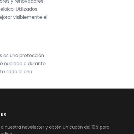
adores y renovadores
elaico. Utilizados
jorar visiblemente el
s es una protección
esté nublado o durante
te todo el año.
TER
 a nuestra newsletter y obtén un cupón del 10% para
pedido.