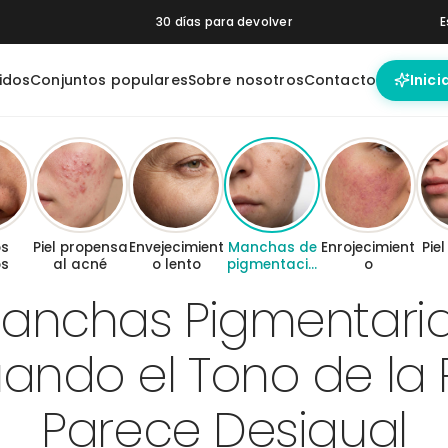
30 días para devolver
E
idos
Conjuntos populares
Sobre nosotros
Contacto
Inici
HA Peeling
Night Cream
Pore Control
Brightening
Moisturizer
Booster
Booster
os
Piel propensa
Envejecimient
Manchas de
Enrojecimient
Piel
os
al acné
o lento
pigmentació
o
n
anchas Pigmentaria
ando el Tono de la P
Parece Desigual