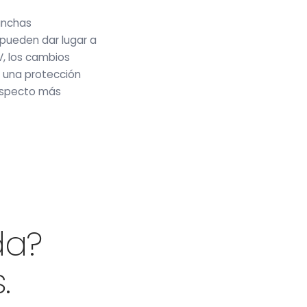
anchas
pueden dar lugar a
V, los cambios
y una protección
 aspecto más
da?
.