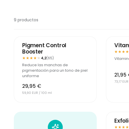
9 productos
MÁS VENDIDO
Pigment Control
Vitam
Booster
★★★
★★★
★★★★★
★★★★★
4,2
(65)
Vitamin
Reduce las manchas de
pigmentación para un tono de piel
21,95
uniforme
73,17 EUR
29,95
€
59,90 EUR / 100 ml
Exfol
★★★
★★★