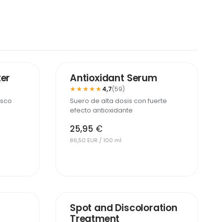
ter
Antioxidant Serum
★★★★★
★★★★★
4,7
(59)
esco
Suero de alta dosis con fuerte
efecto antioxidante
25,95
€
86,50 EUR / 100 ml
-25%
-25%
Spot and Discoloration
Treatment