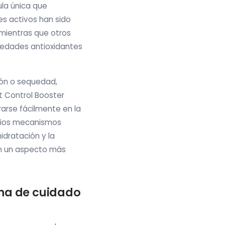
la única que
es activos han sido
mientras que otros
piedades antioxidantes
ión o sequedad,
t Control Booster
rarse fácilmente en la
arios mecanismos
idratación y la
con un aspecto más
ina de cuidado