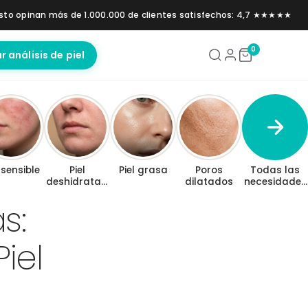
sto opinan más de 1.000.000 de clientes satisfechos: 4,7 ★★★★★
0
ar análisis de piel
 sensible
Piel
Piel grasa
Poros
Todas las
deshidratad
dilatados
necesidades
a y seca
de la piel
s:
iel