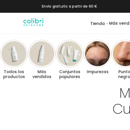
Saltar al contenido
Envío gratuito a partir de 60 €
Más vend
Tienda
Daily SPF 50+
Vitamin C 20
Pigment Control
1% Retinol
2 % B
Moisturizer
Booster
Booster
Booster
Todos los
Más
Conjuntos
Impurezas
Punt
os
Hidratación
Protección solar
productos
vendidos
populares
negr
M
Cu