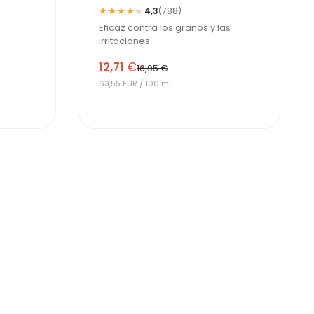
★★★★★
★★★★★
4,3
(788)
Eficaz contra los granos y las
irritaciones
12,71
€
16,95 €
63,55 EUR / 100 ml