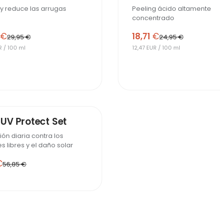
 y reduce las arrugas
Peeling ácido altamente
concentrado
€
18,71
€
29,95 €
24,95 €
R / 100 ml
12,47 EUR / 100 ml
-10%
 UV Protect Set
ión diaria contra los
s libres y el daño solar
€
56,85 €