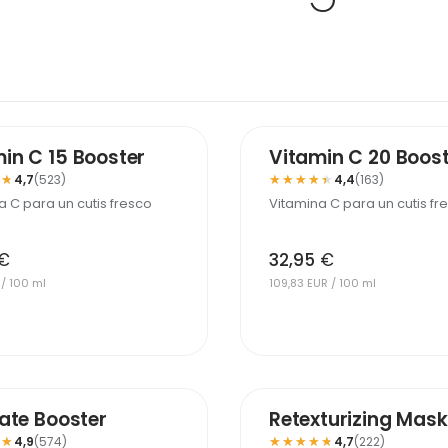
MÁS VENDIDO
in C 15 Booster
Vitamin C 20 Boos
★★
★★
★★★★★
★★★★★
4,7
(523)
4,4
(163)
a C para un cutis fresco
Vitamina C para un cutis fr
€
32,95
€
 / 100 ml
109,83 EUR / 100 ml
-25%
iate Booster
Retexturizing Mask
★★
★★
★★★★★
★★★★★
4,9
(574)
4,7
(222)