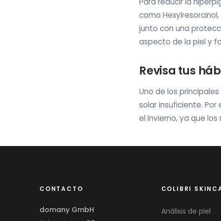
Para reducir la hiper
como Hexylresorcinol, a
junto con una protecc
aspecto de la piel y 
Revisa tus háb
Uno de los principale
solar insuficiente. Po
el invierno, ya que l
CONTACTO
COLIBRI SKINC
domany GmbH
Análisis de piel