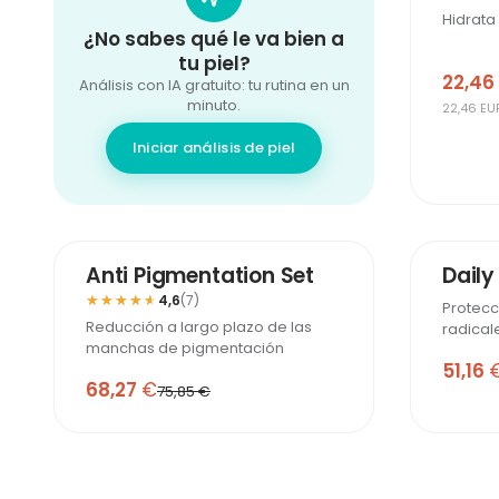
Hidrata
¿No sabes qué le va bien a
tu piel?
22,46
Análisis con IA gratuito: tu rutina en un
minuto.
22,46 EU
Iniciar análisis de piel
-10%
Anti Pigmentation Set
Daily
★★★★★
★★★★★
4,6
(7)
Protecc
Reducción a largo plazo de las
radicale
manchas de pigmentación
51,16
68,27
€
75,85 €