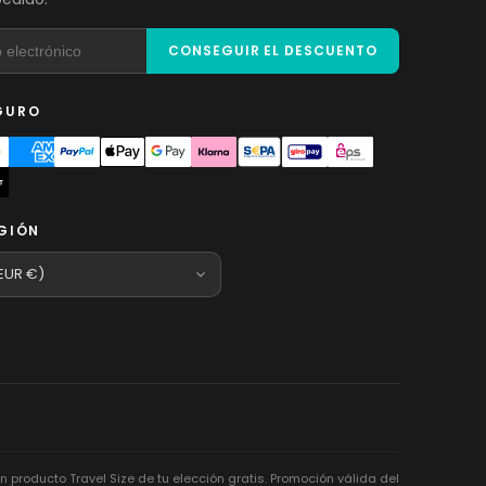
CONSEGUIR EL DESCUENTO
GURO
EGIÓN
 producto Travel Size de tu elección gratis. Promoción válida del