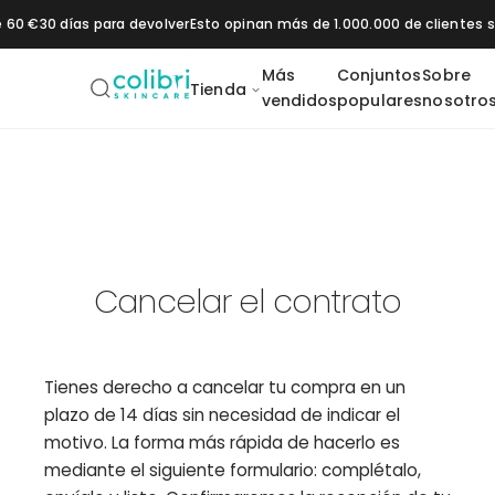
Saltar al contenido
e 60 €
30 días para devolver
Esto opinan más de 1.000.000 de clientes
Más
Conjuntos
Sobre
Tienda
vendidos
populares
nosotro
Daily SPF 50+
Vitamin C 20
Pigment Control
1% Retinol
2 % B
Moisturizer
Booster
Booster
Booster
os
Hidratación
Protección solar
Cancelar el contrato
Tienes derecho a cancelar tu compra en un
plazo de 14 días sin necesidad de indicar el
motivo. La forma más rápida de hacerlo es
mediante el siguiente formulario: complétalo,