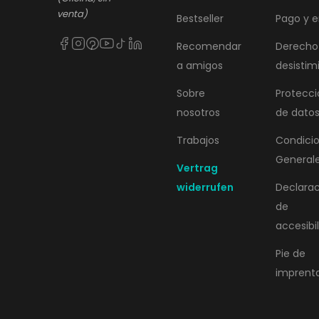
venta)
Bestseller
Pago y e
Recomendar
Derecho
a amigos
desistim
Sobre
Protecci
nosotros
de dato
Trabajos
Condici
General
Vertrag
widerrufen
Declara
de
accesibi
Pie de
imprent