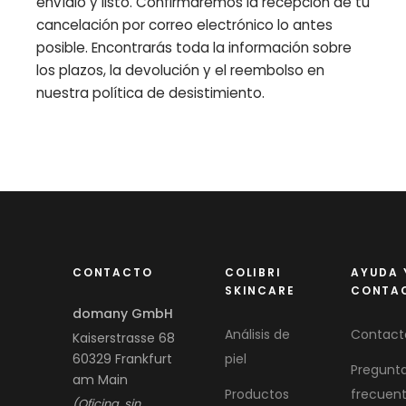
envíalo y listo. Confirmaremos la recepción de tu
cancelación por correo electrónico lo antes
posible. Encontrarás toda la información sobre
los plazos, la devolución y el reembolso en
nuestra política de desistimiento.
CONTACTO
COLIBRI
AYUDA 
SKINCARE
CONTA
domany GmbH
Análisis de
Contact
Kaiserstrasse 68
60329 Frankfurt
piel
Pregunt
am Main
Productos
frecuen
(Oficina, sin