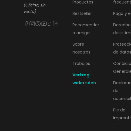
Productos
frecuen
(Oficina, sin
venta)
Bestseller
Pago y e
Recomendar
Derecho
a amigos
desistim
Sobre
Protecci
nosotros
de dato
Trabajos
Condici
General
Vertrag
widerrufen
Declara
de
accesibi
Pie de
imprent