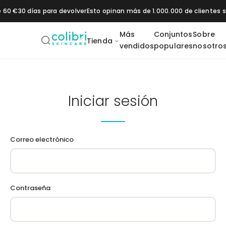
Saltar al contenido
e 60 €
30 días para devolver
Esto opinan más de 1.000.000 de clientes
Más
Conjuntos
Sobre
Tienda
vendidos
populares
nosotro
Daily SPF 50+
Vitamin C 20
Pigment Control
1% Retinol
2 % B
Iniciar sesión
Moisturizer
Booster
Booster
Booster
os
Hidratación
Protección solar
Correo electrónico
Contraseña