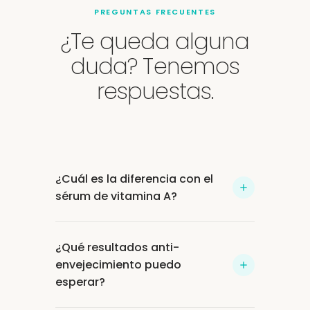
PREGUNTAS FRECUENTES
¿Te queda alguna
duda? Tenemos
respuestas.
¿Cuál es la diferencia con el
sérum de vitamina A?
El 1% Retinol Booster combina retinol
¿Qué resultados anti-
encapsulado de alta concentración
envejecimiento puedo
con ingredientes calmantes e
esperar?
hidratantes. Ofrece un potente efecto
anti-envejecimiento progresivo: