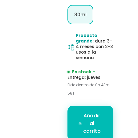
30ml
Producto
grande:
dura 3-
4 meses con 2-3
usos a la
semana
En stock –
Entrega:
jueves
Pide dentro de 0h 43m
56s
Añadir
al
carrito