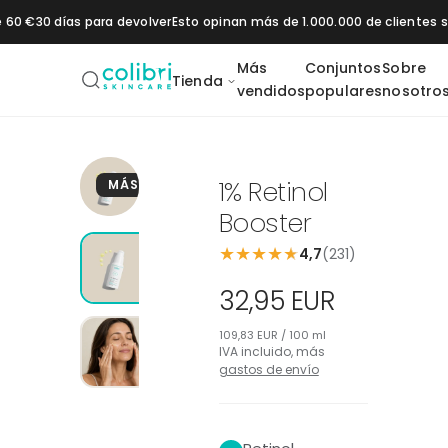
Saltar al contenido
e 60 €
30 días para devolver
Esto opinan más de 1.000.000 de clientes
Más
Conjuntos
Sobre
Tienda
vendidos
populares
nosotro
Daily SPF 50+
Vitamin C 20
Pigment Control
1% Retinol
2 % B
1% Retinol
MÁS VENDIDO
Moisturizer
Booster
Booster
Booster
Booster
★
★
★
★
★
os
Hidratación
Protección solar
4,7
(231)
32,95 EUR
109,83 EUR / 100 ml
IVA incluido, más
gastos de envío