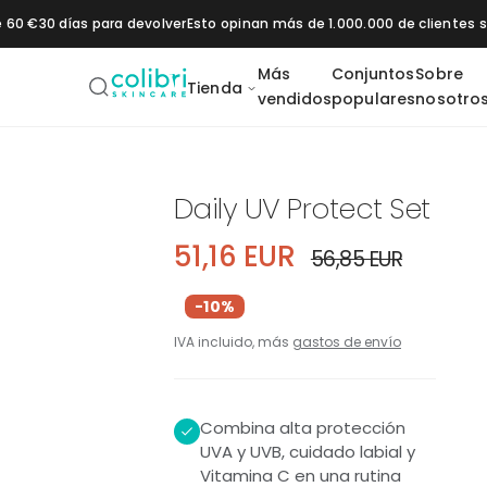
Saltar al contenido
e 60 €
30 días para devolver
Esto opinan más de 1.000.000 de clientes
Más
Conjuntos
Sobre
Tienda
vendidos
populares
nosotro
Daily SPF 50+
Vitamin C 20
Pigment Control
1% Retinol
2 % B
Daily UV Protect Set
-10%
Moisturizer
Booster
Booster
Booster
51,16 EUR
56,85 EUR
os
Hidratación
Protección solar
-10%
IVA incluido, más
gastos de envío
Combina alta protección
UVA y UVB, cuidado labial y
Vitamina C en una rutina