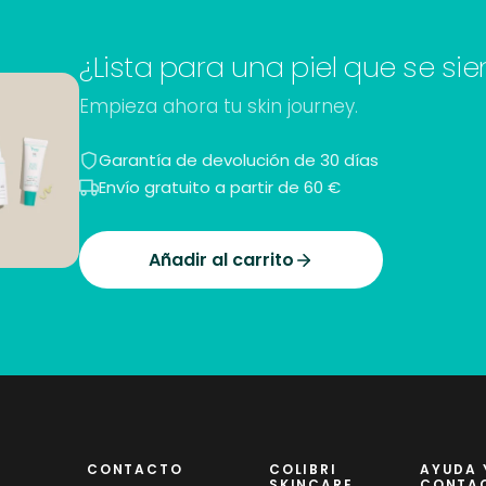
¿Lista para una piel que se sie
Empieza ahora tu skin journey.
Garantía de devolución de 30 días
Envío gratuito a partir de 60 €
Añadir al carrito
CONTACTO
COLIBRI
AYUDA 
SKINCARE
CONTA