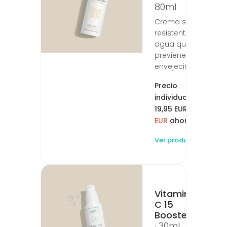
80ml
Crema solar
resistente al
agua que
previene el
envejecimiento
Precio
individual:
19,95 EUR (
2,00
EUR
ahorrado)
Ver producto
Vitamin
C 15
Booster
· 30ml