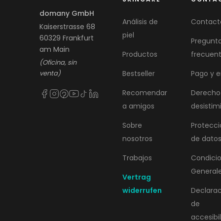
domany GmbH
Análisis de
Contact
Kaiserstrasse 68
piel
60329 Frankfurt
Pregunt
am Main
Productos
frecuen
(Oficina, sin
venta)
Bestseller
Pago y e
Recomendar
Derecho
a amigos
desistim
Sobre
Protecci
nosotros
de dato
Trabajos
Condici
General
Vertrag
widerrufen
Declara
de
accesibi