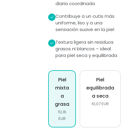
diaria coordinada
Contribuye a un cutis más
uniforme, liso y a una
sensación suave en la piel
Textura ligera sin residuos
grasos ni blancos – ideal
para piel seca y equilibrada
Piel
Piel
mixta
equilibrada
a
a seca
grasa
61,07 EUR
51,16
EUR