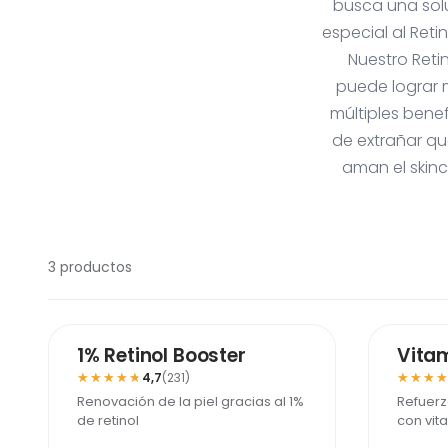
busca una solu
especial al Ret
Nuestro Reti
puede lograr m
múltiples benef
de extrañar qu
aman el skinc
3 productos
MÁS VENDIDO
1% Retinol Booster
Vita
★★★★★
★★★★★
★★★
★★★
4,7
(231)
Renovación de la piel gracias al 1%
Refuerz
de retinol
con vit