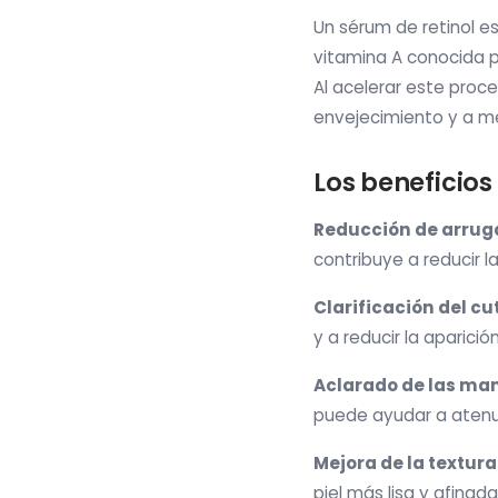
Un sérum de retinol e
vitamina A conocida p
Al acelerar este proces
envejecimiento y a me
Los beneficios
Reducción de arruga
contribuye a reducir la
Clarificación del cu
y a reducir la aparició
Aclarado de las ma
puede ayudar a atenua
Mejora de la textura 
piel más lisa y afinad