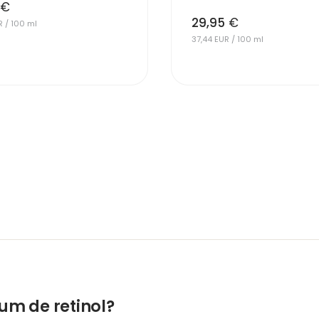
€
29,95
€
R / 100 ml
37,44 EUR / 100 ml
um de retinol?