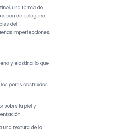
inol, una forma de
ducción de colágeno.
bles del
queñas imperfecciones.
geno y elastina, lo que
ar los poros obstruidos
r sobre la piel y
mentación.
a una textura de la