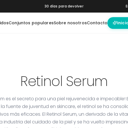
30 días para devolver
E
idos
Conjuntos populares
Sobre nosotros
Contacto
Inici
HA Peeling
Night Cream
Pore Control
Brightening
Moisturizer
Booster
Booster
Retinol Serum
rum es el secreto para una piel rejuvenecida e impecable!
 la fuente de juventud en skincare, el retinol se ha cons
ivos más eficaces. El Retinol Serum, un derivado de la vit
 industria del cuidado de la piel y se ha vuelto impresci