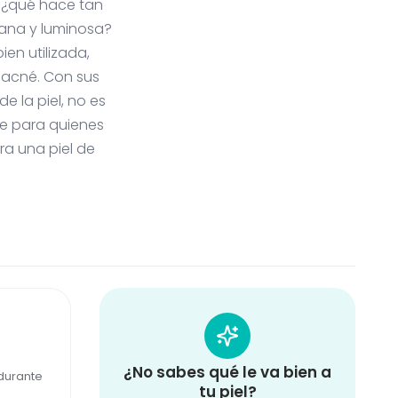
, ¿qué hace tan
sana y luminosa?
en utilizada,
y acné. Con sus
e la piel, no es
le para quienes
ra una piel de
¿No sabes qué le va bien a
 durante
tu piel?