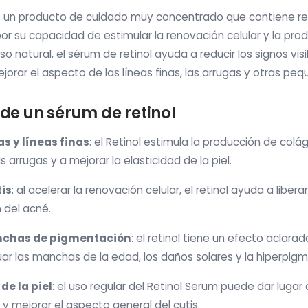
s un producto de cuidado muy concentrado que contiene ret
or su capacidad de estimular la renovación celular y la pro
o natural, el sérum de retinol ayuda a reducir los signos visi
jorar el aspecto de las líneas finas, las arrugas y otras pe
 de un sérum de retinol
s y líneas finas
: el Retinol estimula la producción de colá
s arrugas y a mejorar la elasticidad de la piel.
tis
: al acelerar la renovación celular, el retinol ayuda a liber
n del acné.
nchas de pigmentación
: el retinol tiene un efecto aclarado
r las manchas de la edad, los daños solares y la hiperpig
de la piel
: el uso regular del Retinol Serum puede dar lugar 
a y mejorar el aspecto general del cutis.