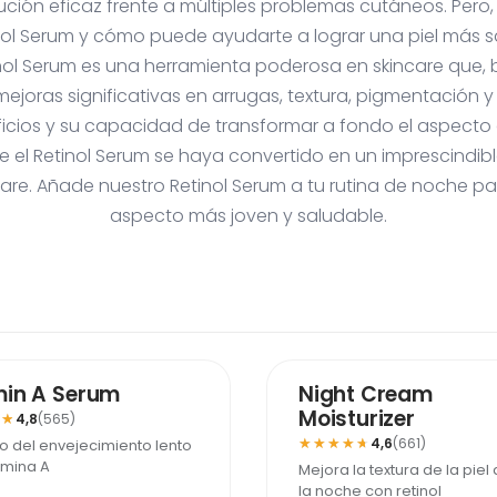
ción eficaz frente a múltiples problemas cutáneos. Pero
inol Serum y cómo puede ayudarte a lograr una piel más 
nol Serum es una herramienta poderosa en skincare que, bi
ejoras significativas en arrugas, textura, pigmentación 
icios y su capacidad de transformar a fondo el aspecto d
e el Retinol Serum se haya convertido en un imprescindib
are. Añade nuestro Retinol Serum a tu rutina de noche pa
aspecto más joven y saludable.
MÁS VENDIDO
min A Serum
Night Cream
Moisturizer
★★
★★
4,8
(565)
★★★★★
★★★★★
4,6
(661)
o del envejecimiento lento
amina A
Mejora la textura de la piel
la noche con retinol