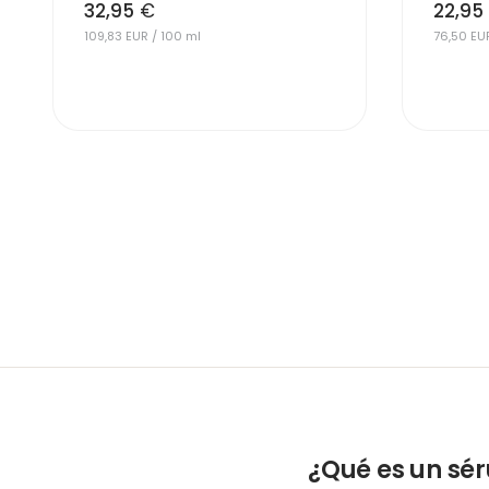
32,95
€
22,95
109,83 EUR / 100 ml
76,50 EU
¿Qué es un sér