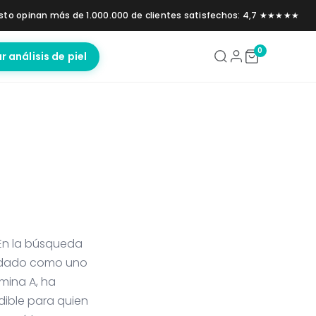
sto opinan más de 1.000.000 de clientes satisfechos: 4,7 ★★★★★
0
ar análisis de piel
 En la búsqueda
olidado como uno
amina A, ha
ndible para quien