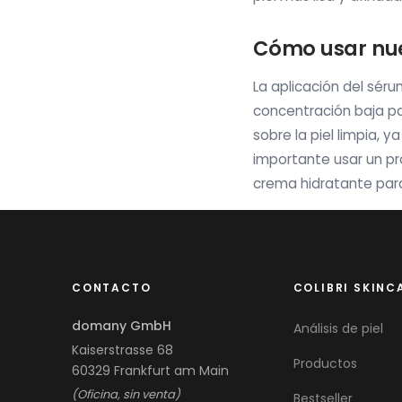
Cómo usar nue
La aplicación del sér
concentración baja pa
sobre la piel limpia, y
importante usar un p
crema hidratante para 
CONTACTO
COLIBRI SKINC
domany GmbH
Análisis de piel
Kaiserstrasse 68
Productos
60329 Frankfurt am Main
(Oficina, sin venta)
Bestseller