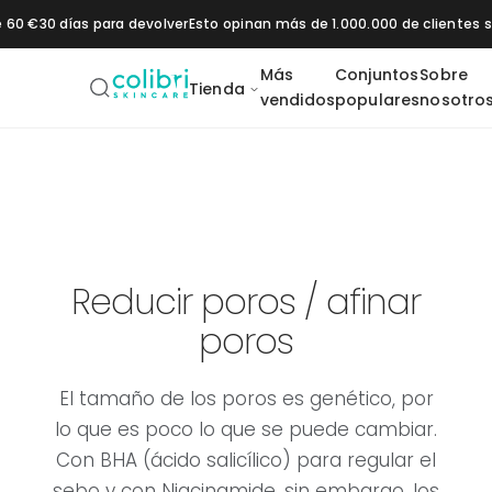
Saltar al contenido
e 60 €
30 días para devolver
Esto opinan más de 1.000.000 de clientes
Más
Conjuntos
Sobre
Tienda
vendidos
populares
nosotro
Daily SPF 50+
Vitamin C 20
Pigment Control
1% Retinol
2 % B
Moisturizer
Booster
Booster
Booster
os
Hidratación
Protección solar
Reducir poros / afinar
poros
El tamaño de los poros es genético, por
lo que es poco lo que se puede cambiar.
Con BHA (ácido salicílico) para regular el
sebo y con Niacinamide, sin embargo, los