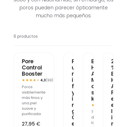
poros pueden parecer ópticamente
mucho más pequeños.
6 productos
MÁS VENDIDO
MÁS VENDIDO
MÁS VEND
Pore
P
B
2
Control
u
H
%
Booster
r
A
B
i
M
H
★★★★★
★★★★★
4,3
(99)
f
a
A
Poros
y
s
P
visiblemente
más finos y
i
k
e
una piel
n
e
★★★★★
★★★★★
4,9
(584)
suave y
g
l
Textura
purificada
G
i
de
e
la
n
27,95
€