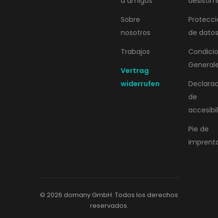
a amigos
desistim
Sobre
Protecci
nosotros
de dato
Trabajos
Condici
General
Vertrag
widerrufen
Declara
de
accesibi
Pie de
imprent
© 2026 domany GmbH. Todos los derechos
reservados.