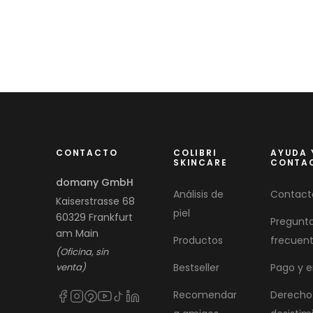
CONTACTO
COLIBRI
AYUDA 
SKINCARE
CONTA
domany GmbH
Análisis de
Contact
Kaiserstrasse 68
piel
60329 Frankfurt
Pregunt
am Main
Productos
frecuen
(Oficina, sin
venta)
Bestseller
Pago y e
Recomendar
Derecho