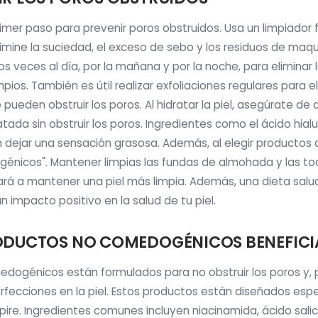
primer paso para prevenir poros obstruidos. Usa un limpiador 
ine la suciedad, el exceso de sebo y los residuos de maquill
 dos veces al día, por la mañana y por la noche, para eliminar
pios. También es útil realizar exfoliaciones regulares para el
 pueden obstruir los poros. Al hidratar la piel, asegúrate de
da sin obstruir los poros. Ingredientes como el ácido hialu
sin dejar una sensación grasosa. Además, al elegir productos d
nicos". Mantener limpias las fundas de almohada y las toal
rá a mantener una piel más limpia. Además, una dieta salud
 impacto positivo en la salud de tu piel.
DUCTOS NO COMEDOGÉNICOS BENEFICIA
dogénicos están formulados para no obstruir los poros y, p
rfecciones en la piel. Estos productos están diseñados es
spire. Ingredientes comunes incluyen niacinamida, ácido salicí