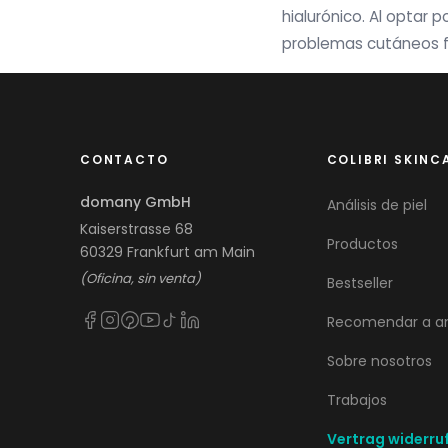
hialurónico. Al optar
problemas cutáneos f
CONTACTO
COLIBRI SKINC
domany GmbH
Análisis de piel
Kaiserstrasse 68
Productos
60329 Frankfurt am Main
(Oficina, sin venta)
Bestseller
Recomendar a a
Sobre nosotros
Trabajos
Vertrag widerru