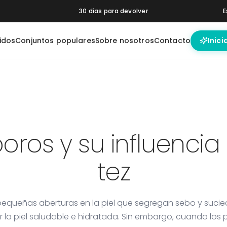
30 días para devolver
E
idos
Conjuntos populares
Sobre nosotros
Contacto
Inici
HA Peeling
Night Cream
Pore Control
Brightening
Moisturizer
Booster
Booster
oros y su influencia
tez
pequeñas aberturas en la piel que segregan sebo y suc
 la piel saludable e hidratada. Sin embargo, cuando los 