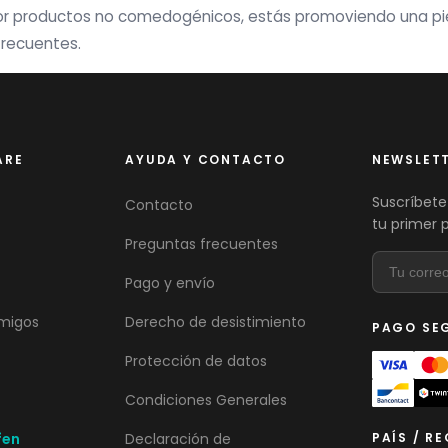
 por productos no comedogénicos, estás promoviendo una pie
recuentes.
ARE
AYUDA Y CONTACTO
NEWSLET
Suscríbete
Contacto
tu primer 
Preguntas frecuentes
Pago y envío
migos
Derecho de desistimiento
PAGO SE
Protección de datos
Condiciones Generales
fen
Declaración de
PAÍS / R