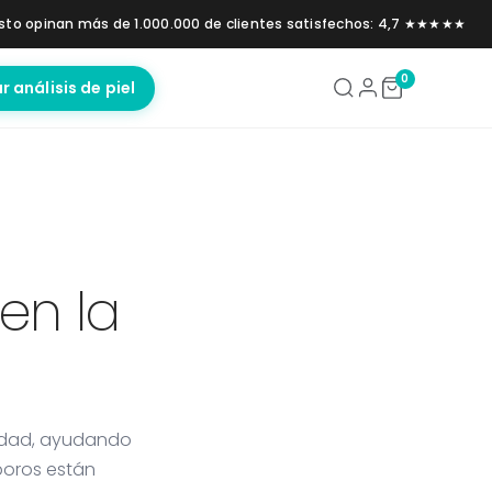
sto opinan más de 1.000.000 de clientes satisfechos: 4,7 ★★★★★
0
ar análisis de piel
 en la
iedad, ayudando
poros están