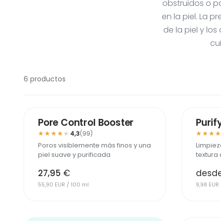
obstruidos o p
en la piel. La 
de la piel y l
cu
6 productos
MÁS VENDIDO
MÁS VEN
Pore Control Booster
Purif
★★★★★
★★★★★
★★★
★★★
4,3
(99)
Poros visiblemente más finos y una
Limpiez
piel suave y purificada
textura 
27,95
€
desd
55,90 EUR / 100 ml
9,98 EUR 