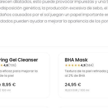
arecen dilatados, esto puede provocar impurezas y una t
predisposición genética, la producción excesiva de sebo, e
os daños causados por el sol juegan un papel importante en
idados pueden ayudar a mejorar la apariencia de los por
DIDO
ying Gel Cleanser
BHA Mask
★★
★★
★★★★★
★★★★★
4,6
(706)
4,9
(584)
a eficaz para mejorar la
Textura de la piel refinada 
de la piel
al 2% de BHA
e
8,95
€
24,95
€
/ 100 ml
16,63 EUR / 100 ml