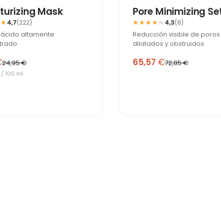
-25%
turizing Mask
Pore Minimizing Se
★★
★★
★★★★★
★★★★★
4,7
(222)
4,3
(8)
 ácido altamente
Reducción visible de poros
trado
dilatados y obstruidos
€
65,57
€
24,95 €
72,85 €
 / 100 ml