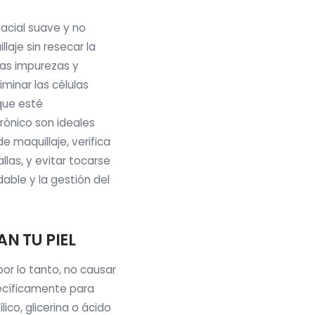
facial suave y no
aje sin resecar la
 las impurezas y
iminar las células
 que esté
rónico son ideales
e maquillaje, verifica
las, y evitar tocarse
able y la gestión del
N TU PIEL
or lo tanto, no causar
pecíficamente para
lico, glicerina o ácido