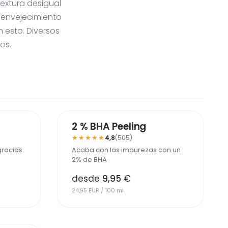
extura desigual
l envejecimiento
 esto. Diversos
os.
MÁS VENDIDO
2 % BHA Peeling
★★★★★
★★★★★
4,8
(505)
gracias
Acaba con las impurezas con un
2% de BHA
desde
9,95
€
24,95 EUR / 100 ml