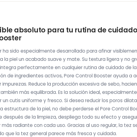
ble absoluto para tu rutina de cuidado 
ooster
r ha sido especialmente desarrollado para afinar visiblement
a la piel un acabado suave y mate. Su textura ligera y no 
integra perfectamente en cualquier rutina de cuidado de la 
n de ingredientes activos, Pore Control Booster ayuda a acl
ir impurezas. Reduce la producción excesiva de sebo, hacien
también más equilibrada. Es la solución ideal, especialmente
 un cutis uniforme y fresco. Si desea reducir los poros dilat
a estructura de la piel, no debe perderse el Pore Control Boo
 después de la limpieza, despliega todo su efecto y asegura
 más radiante con cada uso. Gracias al uso regular, la tez 
o que la tez general parece más fresca y cuidada.