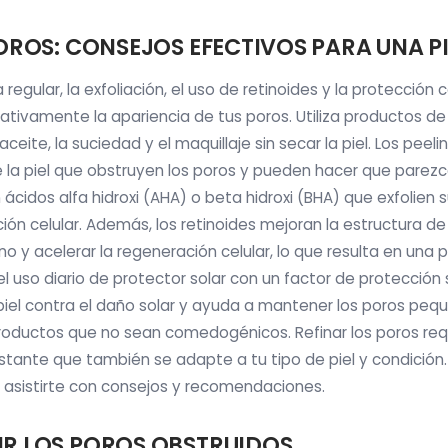
OROS: CONSEJOS EFECTIVOS PARA UNA PI
 regular, la exfoliación, el uso de retinoides y la protección 
cativamente la apariencia de tus poros. Utiliza productos d
ceite, la suciedad y el maquillaje sin secar la piel. Los peel
e la piel que obstruyen los poros y pueden hacer que pare
ácidos alfa hidroxi (AHA) o beta hidroxi (BHA) que exfolien 
n celular. Además, los retinoides mejoran la estructura de la
 y acelerar la regeneración celular, lo que resulta en una 
 el uso diario de protector solar con un factor de protección 
iel contra el daño solar y ayuda a mantener los poros pequ
roductos que no sean comedogénicos. Refinar los poros req
stante que también se adapte a tu tipo de piel y condición. 
a asistirte con consejos y recomendaciones.
R LOS POROS OBSTRUIDOS