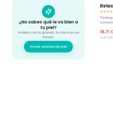
Retex
★★★
★★★
Peeling
¿No sabes qué le va bien a
concen
tu piel?
18,71
Análisis con IA gratuito: tu rutina en un
minuto.
12,47 EUR
Iniciar análisis de piel