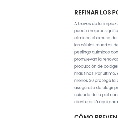
REFINAR LOS P
A través de la limpieza
puede mejorar signifi
eliminen el exceso de a
las células muertas d
peelings químicos con 
promuevan la renovació
producción de colágeno
más finos. Por último,
menos 30 protege la p
asegúrate de elegir p
cuidado de la piel con
cliente está aquí par
CÓMO PREVENI