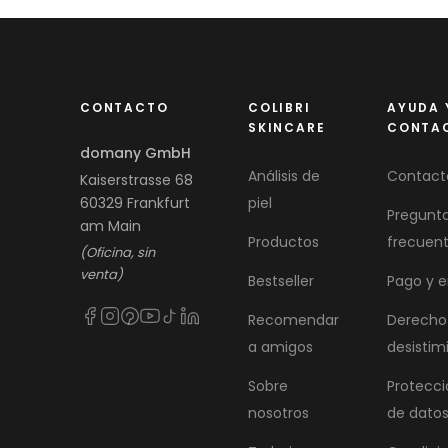
CONTACTO
COLIBRI
AYUDA 
SKINCARE
CONTA
domany GmbH
Análisis de
Contact
Kaiserstrasse 68
60329 Frankfurt
piel
Pregunt
am Main
Productos
frecuen
(Oficina, sin
venta)
Bestseller
Pago y e
Recomendar
Derecho
a amigos
desistim
Sobre
Protecci
nosotros
de dato