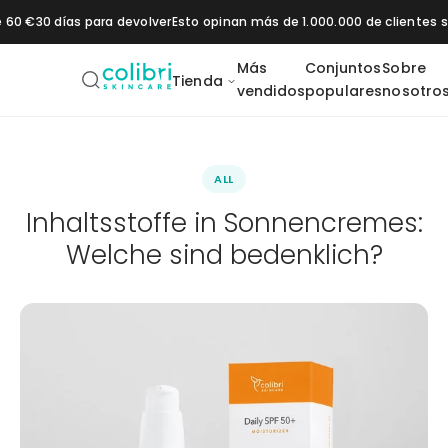
Saltar al contenido
e 60 €
30 días para devolver
Esto opinan más de 1.000.000 de clientes
Más
Conjuntos
Sobre
Tienda
vendidos
populares
nosotro
Pore Control
Brightening
ALL
Booster
Booster
Inhaltsstoffe in Sonnencremes:
Welche sind bedenklich?
os
Hidratación
Protección solar