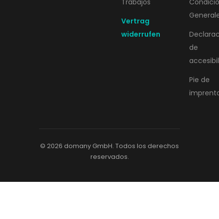
Trabajos
Condici
General
Vertrag
widerrufen
Declara
de
accesibi
Pie de
imprent
© 2026 domany GmbH. Todos los derechos
reservados.