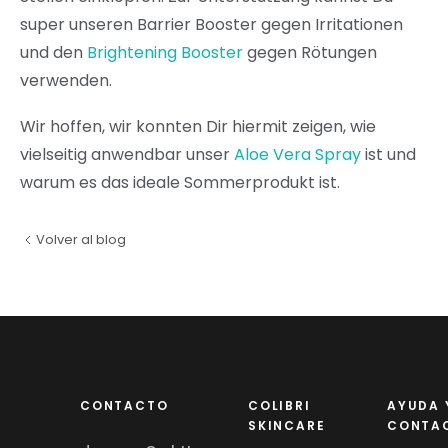
super unseren Barrier Booster gegen Irritationen
und den
Brightening Booster
gegen Rötungen
verwenden.
Wir hoffen, wir konnten Dir hiermit zeigen, wie
vielseitig anwendbar unser
Aloe Vera Spray
ist und
warum es das ideale Sommerprodukt ist.
Volver al blog
CONTACTO
COLIBRI
AYUDA 
SKINCARE
CONTA