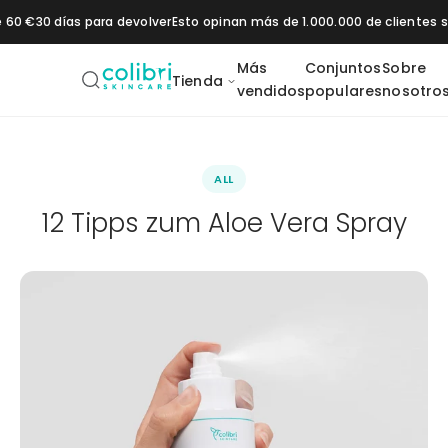
Saltar al contenido
e 60 €
30 días para devolver
Esto opinan más de 1.000.000 de clientes
Más
Conjuntos
Sobre
Tienda
vendidos
populares
nosotro
ALL
12 Tipps zum Aloe Vera Spray
os
Hidratación
Protección solar