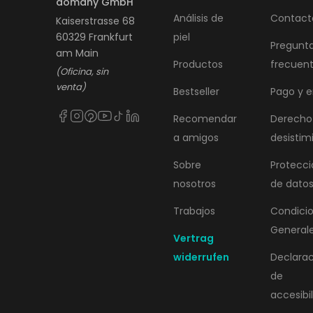
domany GmbH
Análisis de
Contact
Kaiserstrasse 68
60329 Frankfurt
piel
Pregunt
am Main
Productos
frecuen
(Oficina, sin
venta)
Bestseller
Pago y e
Recomendar
Derecho
a amigos
desistim
Sobre
Protecci
nosotros
de dato
Trabajos
Condici
General
Vertrag
widerrufen
Declara
de
accesibi