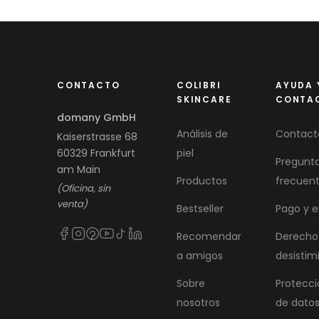
CONTACTO
COLIBRI
AYUDA 
SKINCARE
CONTA
domany GmbH
Análisis de
Contact
Kaiserstrasse 68
60329 Frankfurt
piel
Pregunt
am Main
Productos
frecuen
(Oficina, sin
venta)
Bestseller
Pago y e
Recomendar
Derecho
a amigos
desistim
Sobre
Protecci
nosotros
de dato