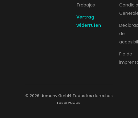
Trabajos
Condici
General
Vertrag
widerrufen
Declara
de
accesibi
Pie de
imprent
© 2026 domany GmbH. Todos los derechos
reservados.